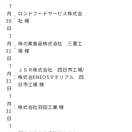
7
月
ロンドフードサービス株式会
：
30
社 様
日
7
月
味の素食品株式会社 三重工
：
31
場 様
日
7
ＪＳＲ株式会社 四日市工場/
月
：
株式会ENEOSマテリアル 四
31
日市工場 様
日
7
月
：
株式会社羽田工業 様
31
日
7