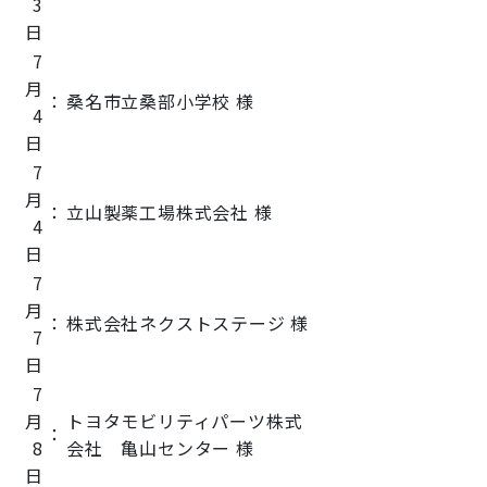
3
日
7
月
：
桑名市立桑部小学校 様
4
日
7
月
：
立山製薬工場株式会社 様
4
日
7
月
：
株式会社ネクストステージ 様
7
日
7
月
トヨタモビリティパーツ株式
：
8
会社 亀山センター 様
日