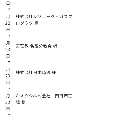
日
7
月
株式会社レゾナック・ガスプ
：
22
ロダクツ 様
日
7
月
：
天理教 名張分教会 様
23
日
7
月
：
株式会社日本陸送 様
23
日
7
月
キオクシ株式会社 四日市工
：
23
場 様
日
7