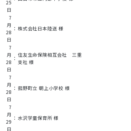
25
日
7
月
：
株式会社日本陸送 様
28
日
7
月
住友生命保険相互会社 三重
：
28
支社 様
日
7
月
：
菰野町立 朝上小学校 様
28
日
7
月
：
水沢学童保育所 様
29
日