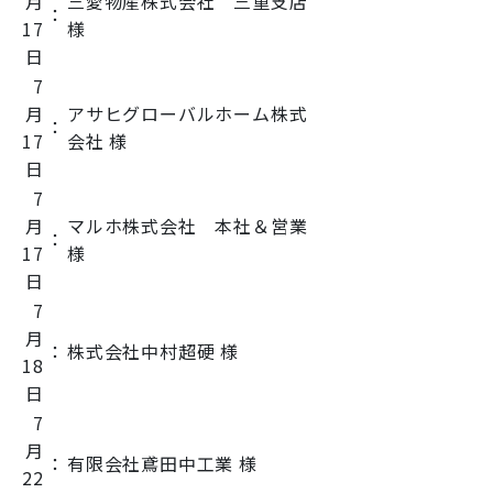
月
三愛物産株式会社 三重支店
：
17
様
日
7
月
アサヒグローバルホーム株式
：
17
会社 様
日
7
月
マルホ株式会社 本社＆営業
：
17
様
日
7
月
：
株式会社中村超硬 様
18
日
7
月
：
有限会社鳶田中工業 様
22