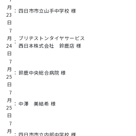
月
：
四日市市立山手中学校 様
23
日
7
月
ブリヂストンタイヤサービス
：
24
西日本株式会社 鈴鹿店 様
日
7
月
：
鈴鹿中央総合病院 様
25
日
7
月
：
中澤 美結希 様
25
日
7
月
：
四日市市立内部中学校 様