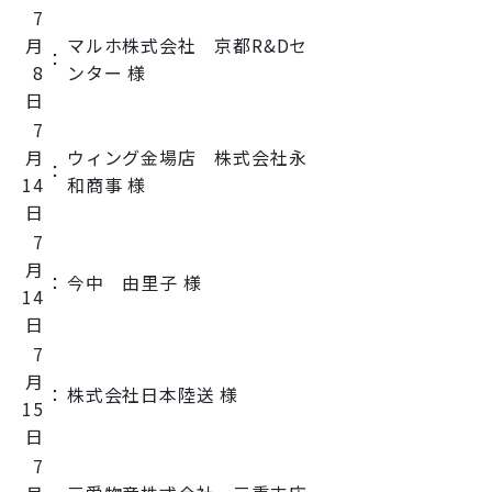
7
月
マルホ株式会社 京都R&Dセ
：
8
ンター 様
日
7
月
ウィング金場店 株式会社永
：
14
和商事 様
日
7
月
：
今中 由里子 様
14
日
7
月
：
株式会社日本陸送 様
15
日
7