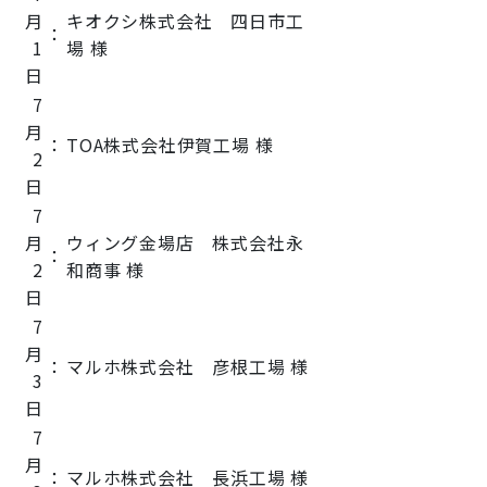
月
キオクシ株式会社 四日市工
：
1
場 様
日
7
月
：
TOA株式会社伊賀工場 様
2
日
7
月
ウィング金場店 株式会社永
：
2
和商事 様
日
7
月
：
マルホ株式会社 彦根工場 様
3
日
7
月
：
マルホ株式会社 長浜工場 様